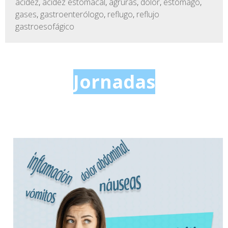
acidez
,
acidez estomacal
,
agruras
,
dolor
,
estómago
,
gases
,
gastroenterólogo
,
reflugo
,
reflujo
gastroesofágico
Jornadas