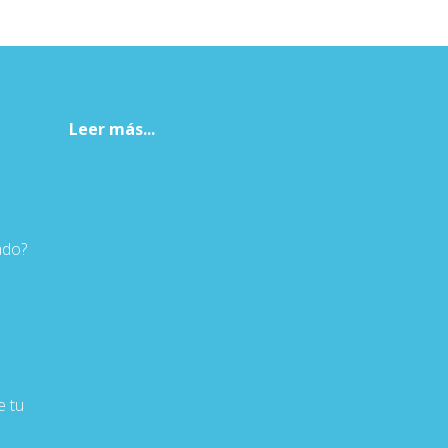
Leer más...
ado?
 tu