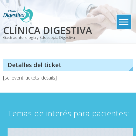
Skip
to
content
CLÍNICA DIGESTIVA
Gastroenterología y Edoscopía Digestiva
Detalles del ticket
[sc_event_tickets_details]
Temas de interés para pacientes: