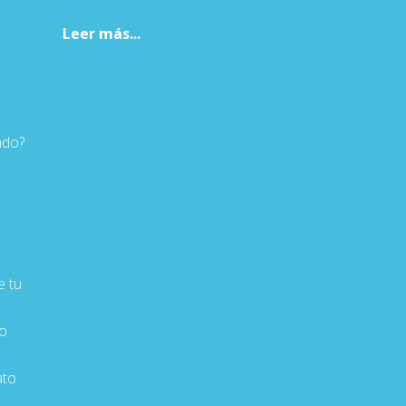
Leer más...
ado?
 tu
o
ato