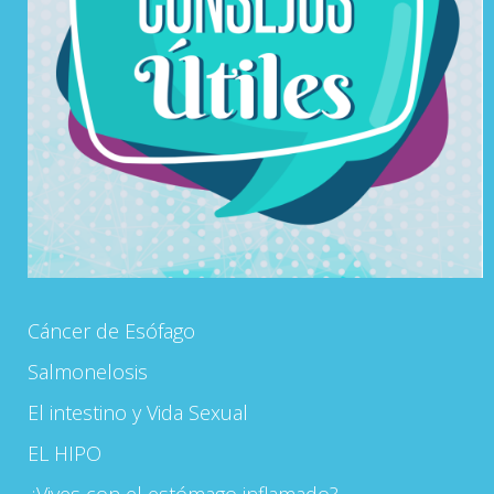
Cáncer de Esófago
Salmonelosis
El intestino y Vida Sexual
EL HIPO
¿Vives con el estómago inflamado?