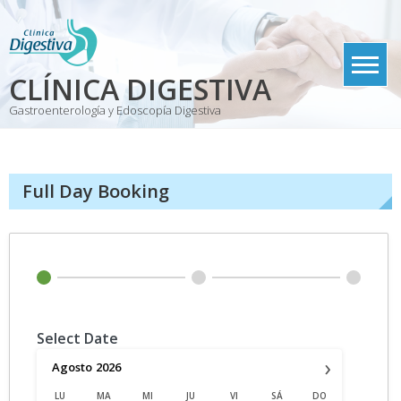
Skip
to
content
CLÍNICA DIGESTIVA
Gastroenterología y Edoscopía Digestiva
Full Day Booking
Select Date
›
Agosto
2026
LU
MA
MI
JU
VI
SÁ
DO