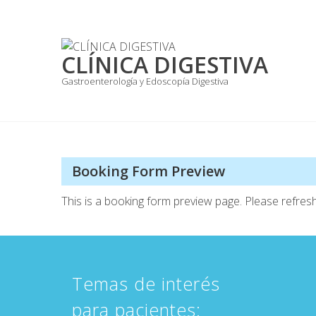
Skip
to
content
CLÍNICA DIGESTIVA
Gastroenterología y Edoscopía Digestiva
Booking Form Preview
This is a booking form preview page. Please refresh
Temas de interés
para pacientes: