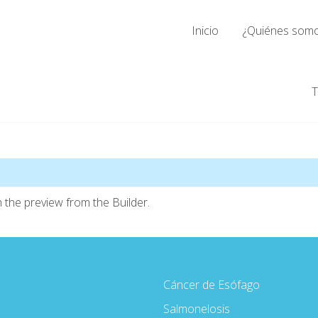
Inicio
¿Quiénes som
T
 the preview from the Builder.
Cáncer de Esófago
Salmonelosis