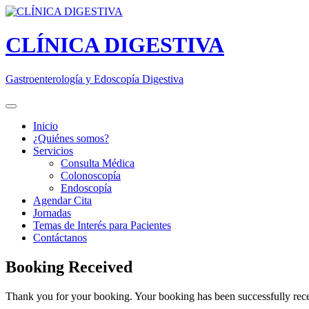
Skip
to
content
CLÍNICA DIGESTIVA
Gastroenterología y Edoscopía Digestiva
Inicio
¿Quiénes somos?
Servicios
Consulta Médica
Colonoscopía
Endoscopía
Agendar Cita
Jornadas
Temas de Interés para Pacientes
Contáctanos
Booking Received
Thank you for your booking. Your booking has been successfully rec