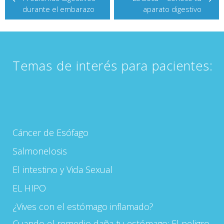
de
durante el embarazo
aparato digestivo
entradas
Temas de interés para pacientes:
Cáncer de Esófago
Salmonelosis
El intestino y Vida Sexual
EL HIPO
¿Vives con el estómago inflamado?
Cuando el remedio daña tu estómago: El peligro