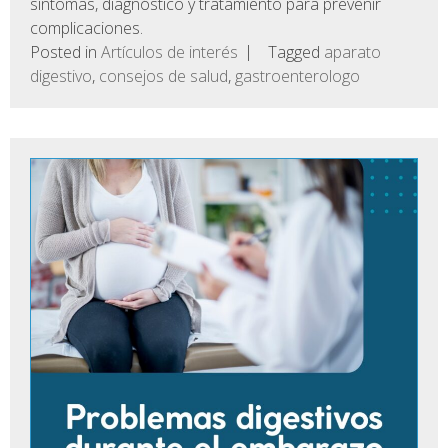
síntomas, diagnóstico y tratamiento para prevenir
complicaciones.
Posted in
Artículos de interés
Tagged
aparato
digestivo
,
consejos de salud
,
gastroenterologo