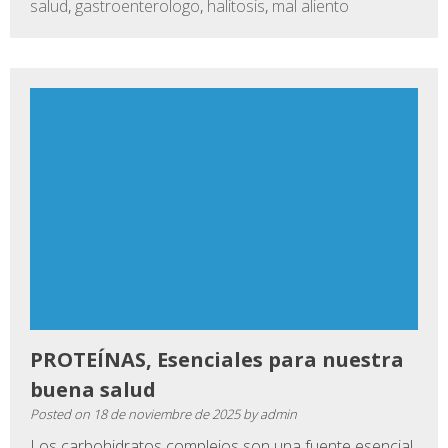
salud
,
gastroenterologo
,
halitosis
,
mal aliento
PROTEÍNAS, Esenciales para nuestra
buena salud
Posted on
18 de noviembre de 2025
by
admin
Los carbohidratos complejos son una fuente esencial