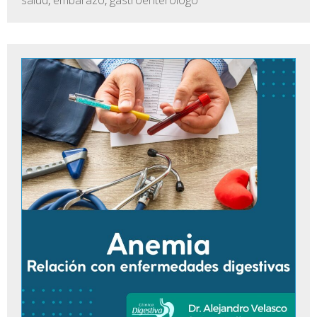
salud
,
embarazo
,
gastroenterologo