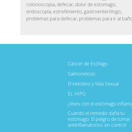
colonoscopia
,
defecar
,
dolor de estomago
,
endoscopía
,
estreñimiento
,
gastroenterólogo
,
problemas para defecar
,
problemas para ir al bañ
Cáncer de Esófago
Salmonelosis
El intestino y Vida Sexual
EL HIPO
¿Vives con el estómago inflam
Cuando el remedio daña tu
estómago: El peligro de tomar
antiinflamatorios sin control