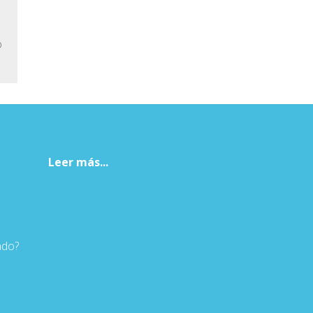
o
Leer más...
ado?