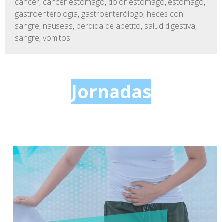
cáncer
,
cancer estomago
,
dolor estomago
,
estomago
,
gastroenterologia
,
gastroenterólogo
,
heces con
sangre
,
nauseas
,
perdida de apetito
,
salud digestiva
,
sangre
,
vomitos
Jornadas