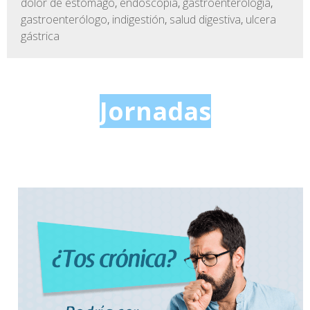
dolor de estómago
,
endoscopia
,
gastroenterologia
,
gastroenterólogo
,
indigestión
,
salud digestiva
,
ulcera
gástrica
Jornadas