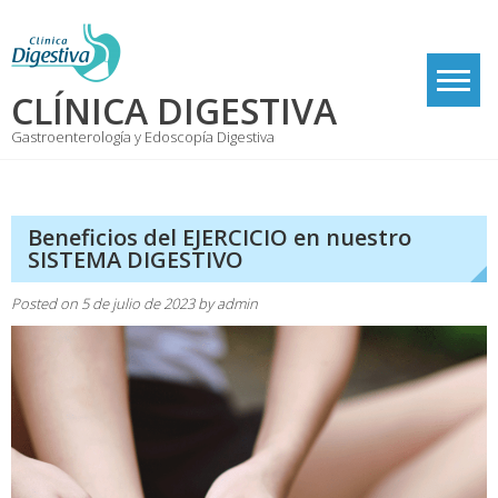
Skip
to
content
CLÍNICA DIGESTIVA
Gastroenterología y Edoscopía Digestiva
Beneficios del EJERCICIO en nuestro
SISTEMA DIGESTIVO
Posted on
5 de julio de 2023
by
admin