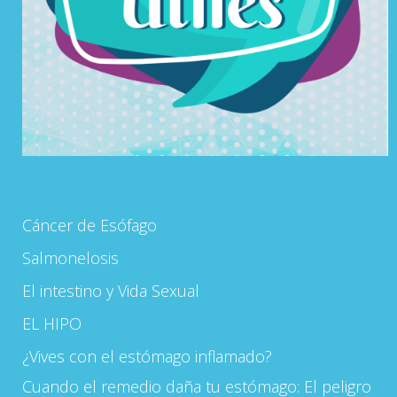
Cáncer de Esófago
Salmonelosis
El intestino y Vida Sexual
EL HIPO
¿Vives con el estómago inflamado?
Cuando el remedio daña tu estómago: El peligro