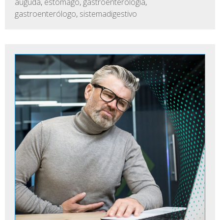
auguda
,
estómago
,
gastroenterologia
,
gastroenterólogo
,
sistemadigestivo