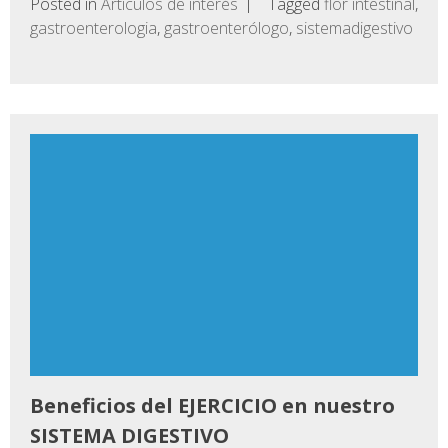
Posted in
Artículos de interés
Tagged
flor intestinal
,
gastroenterologia
,
gastroenterólogo
,
sistemadigestivo
Beneficios del EJERCICIO en nuestro
SISTEMA DIGESTIVO