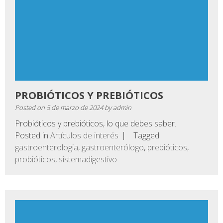
PROBIÓTICOS Y PREBIÓTICOS
Posted on
5 de marzo de 2024
by
admin
Probióticos y prebióticos, lo que debes saber.
Posted in
Artículos de interés
Tagged
gastroenterologia
,
gastroenterólogo
,
prebióticos
,
probióticos
,
sistemadigestivo