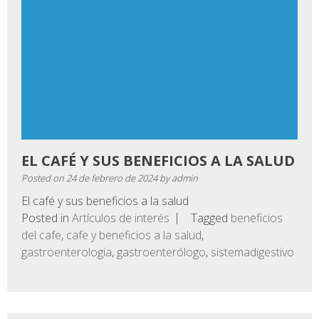
EL CAFÉ Y SUS BENEFICIOS A LA SALUD
Posted on
24 de febrero de 2024
by
admin
El café y sus beneficios a la salud
Posted in
Artículos de interés
Tagged
beneficios
del cafe
,
cafe y beneficios a la salud
,
gastroenterologia
,
gastroenterólogo
,
sistemadigestivo