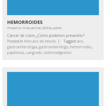
HEMORROIDES
Posted on
10 de abril de 2024
by
admin
Cáncer de colon, ¿Cómo podemos prevenirlo?
Posted in
Artículos de interés
Tagged
ano
,
gastroenterologia
,
gastroenterólogo
,
hemorroides
,
papilomas
,
sangrado
,
sistemadigestivo