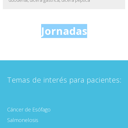
duodenal
,
ulcera gástrica
,
ulcera péptica
Jornadas
Temas de interés para pacientes:
Cáncer de Esófago
Salmonelosis