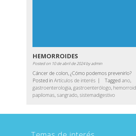
HEMORROIDES
Posted on
10 de abril de 2024
by
admin
Cáncer de colon, ¿Cómo podemos prevenirlo?
Posted in
Artículos de interés
Tagged
ano
,
gastroenterologia
,
gastroenterólogo
,
hemorroi
papilomas
,
sangrado
,
sistemadigestivo
Temas de interés