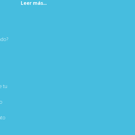
Leer más...
ado?
 tu
o
ato