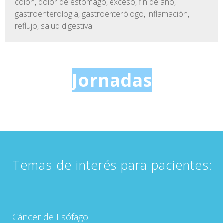
colon
,
dolor de estómago
,
exceso
,
fin de año
,
gastroenterologia
,
gastroenterólogo
,
inflamación
,
reflujo
,
salud digestiva
Jornadas
Temas de interés para pacientes:
Cáncer de Esófago