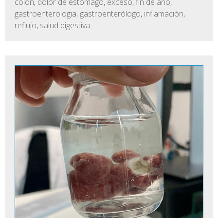
colon
,
dolor de estómago
,
exceso
,
fin de año
,
gastroenterologia
,
gastroenterólogo
,
inflamación
,
reflujo
,
salud digestiva