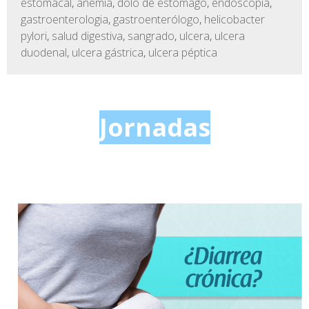
estomacal
,
anemia
,
dolo de estomago
,
endoscopia
,
gastroenterologia
,
gastroenterólogo
,
helicobacter
pylori
,
salud digestiva
,
sangrado
,
ulcera
,
ulcera
duodenal
,
ulcera gástrica
,
ulcera péptica
Jornadas