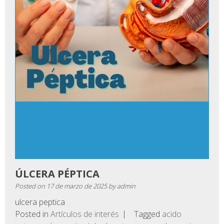
ÚLCERA PÉPTICA
Posted on
17 de marzo de 2025
by
admin
ulcera peptica
Posted in
Artículos de interés
Tagged
acido