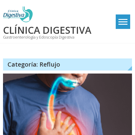
Skip
to
content
CLÍNICA DIGESTIVA
Gastroenterología y Edoscopía Digestiva
Categoría:
Reflujo