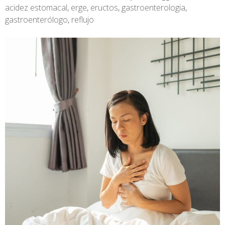
acidez estomacal
,
erge
,
eructos
,
gastroenterologia
,
gastroenterólogo
,
reflujo