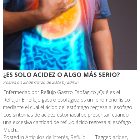
¿ES SOLO ACIDEZ O ALGO MÁS SERIO?
Posted on
28 de marzo de 2023
by
admin
Enfermedad por Reflujo Gastro Esofágico ¿Qué es el
Reflujo? El reflujo gastro esofágico es un fenómeno físico
mediante el cual el ácido del estómago regresa al esófago.
Los síntomas de acidez estomacal se presentan cuando
una excesiva cantidad de reflujo ácido regresa al esófago.
Much...
Posted in
Artículos de interés
,
Reflujo
Tagged
acidez
,