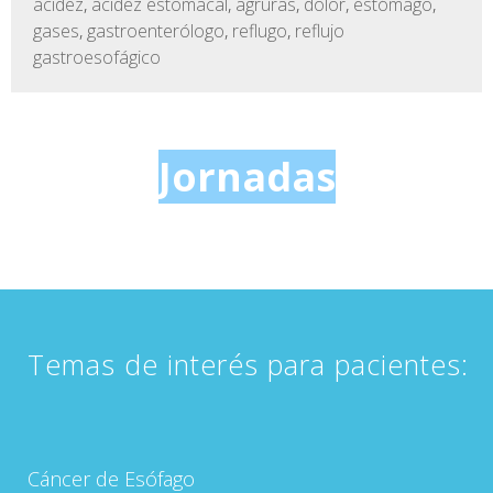
acidez
,
acidez estomacal
,
agruras
,
dolor
,
estómago
,
gases
,
gastroenterólogo
,
reflugo
,
reflujo
gastroesofágico
Jornadas
Temas de interés para pacientes:
Cáncer de Esófago