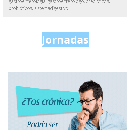
gastroenterologia
,
gastroenterólogo
,
prebióticos
,
probióticos
,
sistemadigestivo
Jornadas